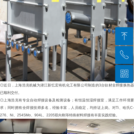
ꁸ
ꂅ
回到顶部
ꀥ
021-57230091
◎近日，上海浩克机械为潜江新忆宏有机化工有限公司制造的3台钛材全焊接换热器
微信二维码
已顺利交付。
◎上海浩克有专业自动焊接设备及检测设备；有恒温恒湿焊接室，满足工作环境要
求；同时拥有全焊接技师多名，经验丰富，人员稳定，均持证上岗。对Ti、哈氏C-
276、Ni、254SMo、904L、2205双向刚等特殊材料焊接有丰富实践经验。