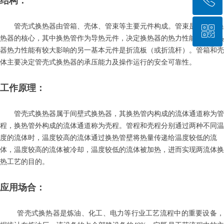
结构：
管壳式换热器由管箱、壳体、管束等主要元件构成。管束是管壳式换
ꀥ
021-57230091
热器的核心，其中换热管作为导热元件，决定换热器的热力性能。对换热
器热力性能有较大影响的另一基本元件是折流板（或折流杆）。管箱和壳
微信二维码
体主要决定管壳式换热器的承压能力及操作运行的安全可靠性。
工作原理：
管壳式换热器属于间壁式换热器，其换热管内构成的流体通道称为管
程，换热管外构成的流体通道称为壳程。管程和壳程分别通过两种不同温
度的流体时，温度较高的流体通过换热管壁将热量传递给温度较低的流
体，温度较高的流体被冷却，温度较低的流体被加热，进而实现两流体换
热工艺的目的。
应用场合：
管壳式换热器是炼油、化工、电力等行业工艺流程中的重要设备，